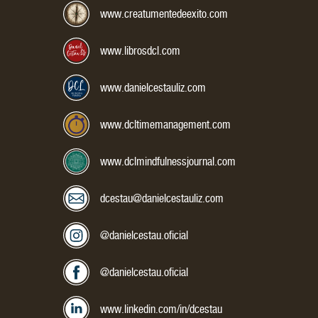
Correo Electrónico:
www.creatumentedeexito.com
www.librosdcl.com
www.danielcestauliz.com
www.dcltimemanagement.com
www.dclmindfulnessjournal.com
dcestau@danielcestauliz.com
Mis redes sociales:
Instagram:
@danielcestau.oficial
Facebook:
@danielcestau.oficial
LinkedIn:
www.linkedin.com/in/dcestau