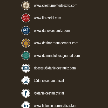
Correo Electrónico:
www.creatumentedeexito.com
www.librosdcl.com
www.danielcestauliz.com
www.dcltimemanagement.com
www.dclmindfulnessjournal.com
dcestau@danielcestauliz.com
Mis redes sociales:
Instagram:
@danielcestau.oficial
Facebook:
@danielcestau.oficial
LinkedIn:
www.linkedin.com/in/dcestau