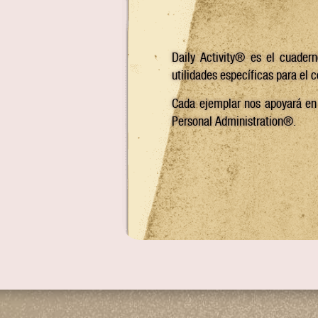
Daily Activity® es el cuader
utilidades específicas para el 
Cada ejemplar nos apoyará en 
Personal Administration®.