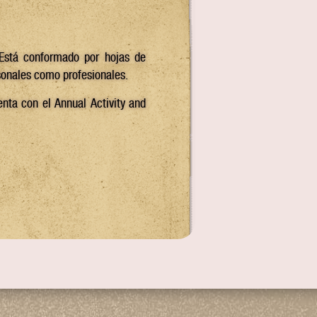
 Está conformado por hojas de
rsonales como profesionales.
nta con el Annual Activity and