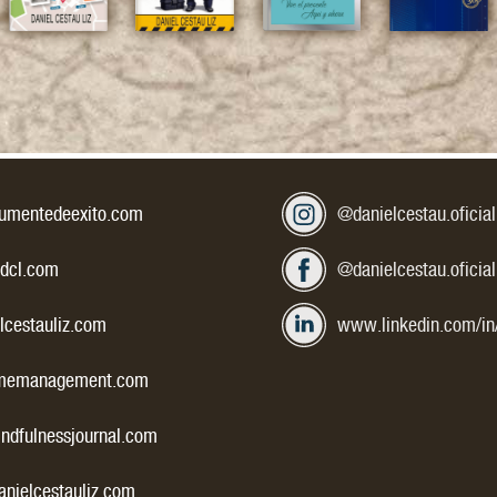
ctrónico:
Mis redes social
Instagram:
umentedeexito.com
@danielcestau.oficial
Facebook:
dcl.com
@danielcestau.oficial
LinkedIn:
cestauliz.com
www.linkedin.com/in
memanagement.com
dfulnessjournal.com
nielcestauliz.com