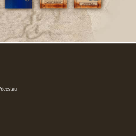
es:
/dcestau