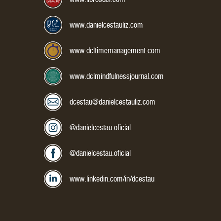
www.danielcestauliz.com
www.dcltimemanagement.com
www.dclmindfulnessjournal.com
dcestau@danielcestauliz.com
Mis redes sociales:
Instagram:
@danielcestau.oficial
Facebook:
@danielcestau.oficial
LinkedIn:
www.linkedin.com/in/dcestau