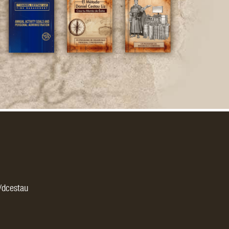
es:
/dcestau