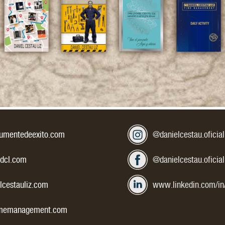
ctrónico:
Mis redes social
Instagram:
umentedeexito.com
@danielcestau.oficial
Facebook:
dcl.com
@danielcestau.oficial
LinkedIn:
cestauliz.com
www.linkedin.com/in
memanagement.com