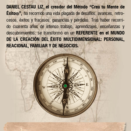
DANIEL CESTAU LIZ
, el creador del Método “Crea tu Mente de
Éxito
”,
ha recorrido una vida plagada de desafíos, avances, retro­
®
cesos, éxitos y fraca­sos, ga­nan­cias y pérdidas. Tras ha­ber re­corri­
do cuarenta años de inten­so tra­bajo, apren­di­za­jes, enseñan­zas y
des­cu­bri­mien­tos, se trans­formó en un
REFE­RENTE
en el
MUNDO
DE LA CREA­CIÓN DEL ÉXITO MUL­TIDIMEN­SIONAL: PER­SONAL,
REACIONAL, FAMI­LIAR Y DE NEGO­CIOS.