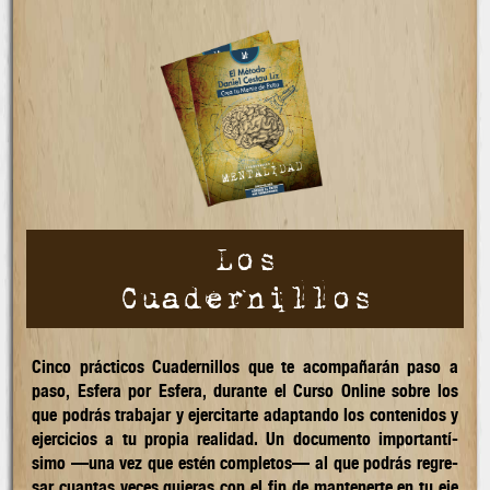
Los
Cuadernillos
Cinco prácticos Cuadernillos que te acom­pa­ñarán paso a
paso, Esfera por Esfera, durante el Curso Online sobre los
que po­drás tra­ba­jar y ejer­citar­te adap­tan­do los con­teni­dos y
ejer­ci­cios a tu propia rea­lidad. Un docu­mento impor­tan­tí­
simo —una vez que estén com­ple­tos— al que po­drás regre­
sar cuan­tas veces quie­ras con el fin de man­te­ner­te en tu eje