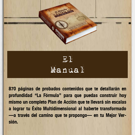
El
Manual
870 páginas de probados conte­nidos que te detallarán en
profun­didad “La Fór­mula” para que pue­das construir hoy
mis­mo un com­ple­to Plan de Acción que te lle­vará sin es­ca­las
a lograr tu Éxito Multi­dimen­sional al haberte trans­for­mado
—a tra­vés del camino que te pro­pon­go— en tu Mejor Ver­
sión.