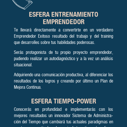
ESFERA ENTRENAMIENTO
EMPRENDEDOR
Te llevará directamente a con­ver­tirte en un ver­dade­ro
Emprendedor Exitoso re­sulta­do del tra­bajo y del training
que de­sarro­lles sobre tus ha­bili­dades pode­rosas.
Serás protagonista de tu propio proyecto em­pren­dedor,
pudien­do rea­lizar un au­to­diag­nós­ti­co y a la vez un análi­sis
si­tua­cional.
Adquiriendo una comunicación pro­ductiva, al dife­renciar los
re­sulta­dos de los logros y cre­an­do por último un Plan de
Me­jora Con­tinua.
ESFERA
TIEMPO-POWER
Cono­cerás en profun­didad e imple­menta­rás con los
mejores resultados un innova­dor Sistema de Adminis­tra­
ción del Tiempo que cambiará tus ac­tua­les para­digmas en