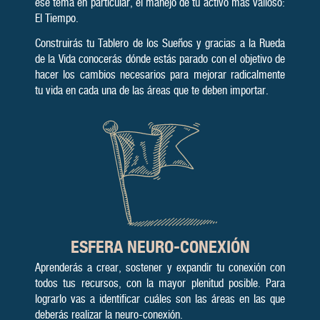
ese tema en particular, el ma­nejo de tu activo más valioso:
El Tiempo.
Construirás tu Tablero de los Sueños y gracias a la Rueda
de la Vida conocerás dón­de estás parado con el objetivo de
ha­cer los cam­bios ne­cesa­rios para me­jo­rar ra­dical­men­te
tu vida en cada una de las áreas que te deben importar.
ESFERA
NEURO-CONEXIÓN
Apren­derás a crear, sostener y expandir tu co­nexión con
todos tus recursos, con la mayor ple­ni­tud posi­ble. Para
lograrlo vas a iden­tifi­car cuáles son las áreas en las que
deberás realizar la neuro-conexión.