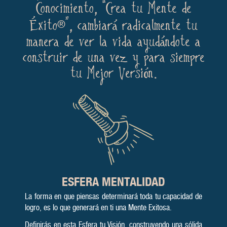
Conocimiento, “Crea tu Mente de
Éxito
”, cambiará radicalmente tu
®
manera de ver la vida ayudándote a
construir de una vez y para siempre
tu Mejor Versión.
ESFERA
MENTALIDAD
La forma en que piensas deter­mina­rá toda tu capa­cidad de
logro, es lo que gene­rará en ti una Men­te Exi­tosa.
Defini­rás en esta Esfera tu Visión, cons­truyen­do una sólida