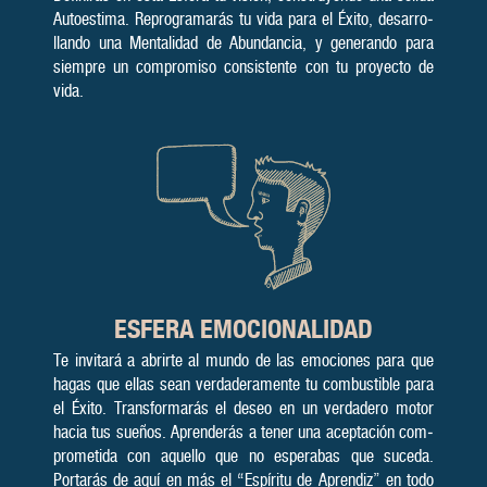
Auto­esti­ma. Re­pro­gra­marás tu vida para el Éxito, desa­rro­
llando una Menta­lidad de Abun­dan­cia, y gene­rando para
siempre un com­pro­mi­so con­sis­tente con tu pro­yecto de
vida.
ESFERA
EMOCIONALIDAD
Te invitará a abrirte al mundo de las emociones para que
hagas que ellas sean verdade­ramente tu combus­tible para
el Éxito. Transfor­marás el deseo en un verda­dero motor
hacia tus sueños. Apren­de­rás a tener una acep­tación com­
prome­tida con aquello que no espe­ra­bas que suceda.
Portarás de aquí en más el “Espíritu de Aprendiz” en todo