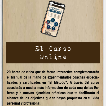
El Curso
Online
20 horas de video que de forma inter­acti­va comple­men­tarán
el Ma­nual de la mano de ex­pe­rimen­ta­dos coaches espe­cia­
liza­dos y certi­fica­dos en “El Método”. A través del cur­so
acce­derás a mucha más infor­ma­ción de cada una de las Es­
feras y a nuevos ejerci­cios prác­ticos que te facili­tarán el
alcance de los obje­tivos que te hayas pro­puesto en tu vida
per­sonal y profe­sional.