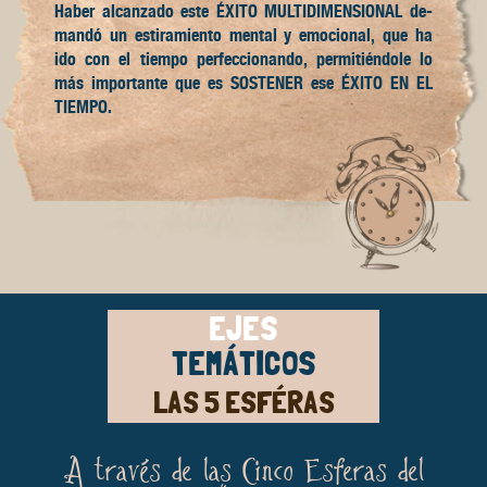
Haber al­can­zado este
ÉXITO MULTI­DI­MEN­SIO­NAL
de­
mandó un estira­miento mental y emocio­nal, que ha
ido con el tiempo per­feccio­nando, permi­tiéndole lo
más im­por­tan­te que es
SOS­TENER
ese
ÉXITO EN EL
TIEMPO.
EJES
TEMÁTICOS
LAS 5 ESFÉRAS
A través de las Cinco Esferas del